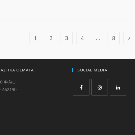
1
2
3
4
…
8
ΔΑΣΤΙΚΑ ΘΕΜΑΤΑ
SOCIAL MEDIA
ύ Φιλιώ
0-462190