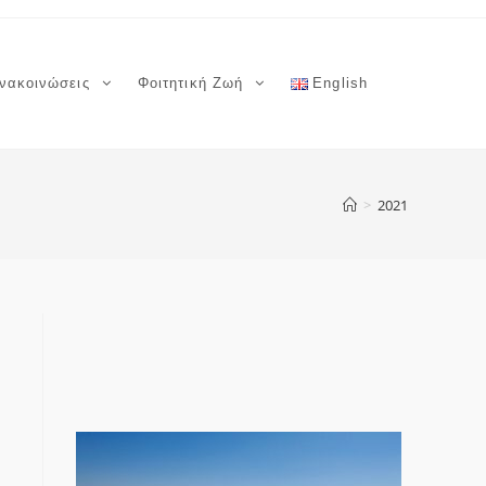
νακοινώσεις
Φοιτητική Ζωή
English
>
2021