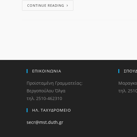
CONTINUE READING
ΕΠΙΚΟΙΝΩΝΙΑ
ΣΠΟΥ
Προϊσταμένη Γραμματείας:
Μαραγκο
Βεργοπούλου Όλγα
τηλ. 251
τηλ. 2510-462310
ΗΛ. ΤΑΧΥΔΡΟΜΕΙΟ
secr@mst.duth.gr