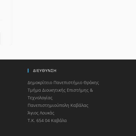
ΔΙΕΥΘΥΝΣΗ
Δημοκρίτειο Πανεπιστήμιο Θράκης
Τμήμα Διοικητικής Επιστήμης &
Τεχνολογίας
Πανεπιστημιούπολη Καβάλας
Άγιος Λουκάς
Τ.Κ. 654 04 Καβάλα