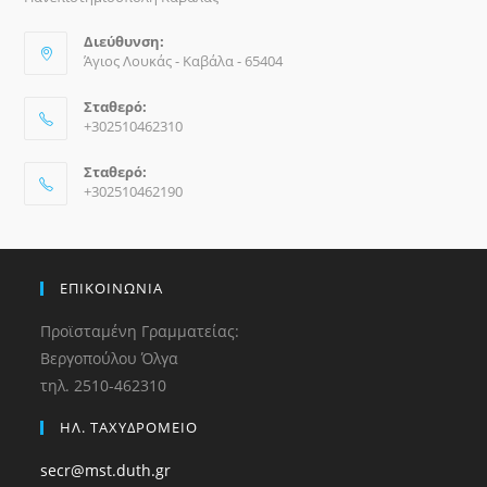
Διεύθυνση:
Άγιος Λουκάς - Καβάλα - 65404
Σταθερό:
+302510462310
Σταθερό:
+302510462190
ΕΠΙΚΟΙΝΩΝΙΑ
Προϊσταμένη Γραμματείας:
Βεργοπούλου Όλγα
τηλ. 2510-462310
ΗΛ. ΤΑΧΥΔΡΟΜΕΙΟ
secr@mst.duth.gr