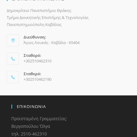
Δημοκρίτειο Πανεπιστήμιο Θράκης
Τμήμα Διοικητικής Επιστήμης & Τεχνολογίας
Πανεπιστημιούπολη Καβάλας
Διεύθυνση:
Άγιος Λουκάς - Καβάλα - 65404
Σταθερό:
+302510462310
Σταθερό:
+302510462190
ΕΠΙΚΟΙΝΩΝΙΑ
Προϊσταμένη Γραμματείας:
Βεργοπούλου Όλγα
τηλ. 2510-462310