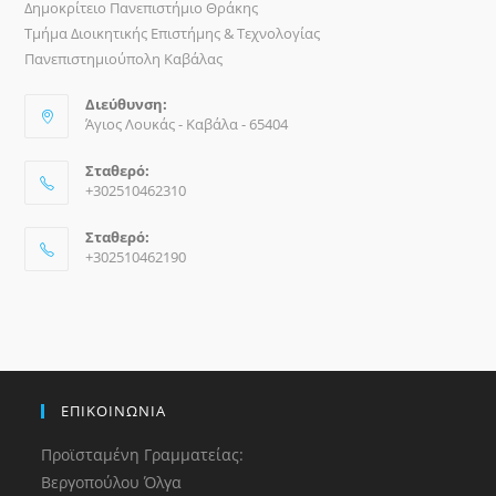
Δημοκρίτειο Πανεπιστήμιο Θράκης
Τμήμα Διοικητικής Επιστήμης & Τεχνολογίας
Πανεπιστημιούπολη Καβάλας
Διεύθυνση:
Άγιος Λουκάς - Καβάλα - 65404
Σταθερό:
+302510462310
Σταθερό:
+302510462190
ΕΠΙΚΟΙΝΩΝΙΑ
Προϊσταμένη Γραμματείας:
Βεργοπούλου Όλγα