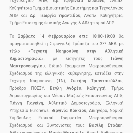
Τεχνολογίας ΔΠΘ,
Δρ. Ιφιγένεια Μυλωνά
, Αναπλ.
Καθηγήτρια Τμήμα Διοικητικής Επιστήμης και Τεχνολογίας
ΔΠΘ και
Δρ. Γεωργία Υφαντίδου
, Αναπλ. Καθηγήτρια,
Τμήμα Επιστήμης Φυσικής Αγωγής & Αθλητισμού ΔΠΘ.
Το
Σάββατο 14 Φεβρουαρίου στις 18:00-19:00
θα
ου
πραγματοποιηθεί η Στρογγυλή Τράπεζα του
2
ΑΕΔ
με
τίτλο
«Τεχνητή Νοημοσύνη στην Αθλητική
Δημοσιογραφία»
, με εισηγητές τους
Γιάννη
Μαστρογεωργίου
, Ειδικό Γραμματέα Μακροπρόθεσμου
Σχεδιασμού της ελληνικής κυβέρνησης, εστιάζει στην
Τεχνητή Νοημοσύνη (ΤΝ),
Σωτήρη Τριανταφύλλου
,
Πρόεδρο ΠΟΕΣΥ,
Βέγλη Ανδρέα
, Καθηγητή, Τμήμα
Δημοσιογραφίας και Μέσων Μαζικής Επικοινωνίας ΑΠΘ,
Γιάννη Γιαγκίνη
, Αθλητικό Δημοσιογράφο, Ελληνική
Υπηρεσία Euronews,
Βιργινία Κόκκιου
, Δικηγόρο, Νομική
Σύμβουλος Ειδικού Γραμματέα Μακροπρόθεσμου
Σχεδιασμού και Συντονιστές τους
Βασίλη Στοάκη
,
Αθλητικογράφο και
Μαρία Ματσιώλα
, Αναπλ. Καθηγήτρια