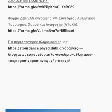
ΔΗΛΩΣΗ ΜΕΤΑΚΙΝΗΣΗΣ:
https://forms.gle/6w8PBpKcwQuXcRC89
ου
Φόρμα ΔΩΡΕΑΝ εγγραφής 7
Συνεδρίου Αθλητικού
Τουρισμού, Χορού και Αναψυχής (ΑΤοΧΑ):
https://forms.gle/VJ4msNvn7wN8Rbux6
Για περισσότερες πληροφορίες
:
👉
https://stourdance.phyed.duth.gr/δράσεις-–-
διοργανώσεις/συνέδρια/7ο-συνέδριο-αθλητικού-
τουρισμού-χορού-αναψυχής-ατοχα/