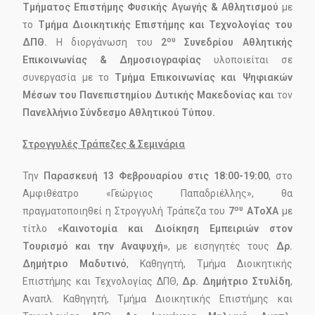
Τμήματος Επιστήμης Φυσικής Αγωγής & Αθλητισμού
με
το
Τμήμα Διοικητικής Επιστήμης και Τεχνολογίας του
ου
ΔΠΘ.
Η διοργάνωση του
2
Συνεδρίου Αθλητικής
Επικοινωνίας & Δημοσιογραφίας
υλοποιείται σε
συνεργασία με το
Τμήμα Επικοινωνίας και Ψηφιακών
Μέσων του Πανεπιστημίου Δυτικής Μακεδονίας και
τον
Πανελλήνιο Σύνδεσμο Αθλητικού Τύπου.
Στρογγυλές Τράπεζες & Σεμινάρια
Την
Παρασκευή 13 Φεβρουαρίου στις 18:00-19:00
, στο
Αμφιθέατρο «Γεώργιος Παπαδριέλλης», θα
ου
πραγματοποιηθεί η Στρογγυλή Τράπεζα του
7
ΑΤοΧΑ
με
τίτλο
«Καινοτομία και Διοίκηση Εμπειριών στον
Τουρισμό και την Αναψυχή»
, με εισηγητές τους
Δρ.
Δημήτριο Μαδυτινό
, Καθηγητή, Τμήμα Διοικητικής
Επιστήμης και Τεχνολογίας ΔΠΘ,
Δρ. Δημήτριο Στυλίδη
,
Αναπλ. Καθηγητή, Τμήμα Διοικητικής Επιστήμης και