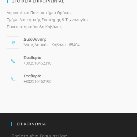
ΣΤΟΙΧΕΙΑ ΕΠΙΚΟΙΝΩΝΙΑΣ
Δημοκρίτειο Πανεπιστήμιο Θράκης
Τμήμα Διοικητικής Επιστήμης & Τεχνολογίας
Πανεπιστημιούπολη Καβάλας
Διεύθυνση:
Άγιος Λουκάς - Καβάλα - 65404
Σταθερό:
+302510462310
Σταθερό:
+302510462190
ΕΠΙΚΟΙΝΩΝΙΑ
Προϊσταμένη Γραμματείας: