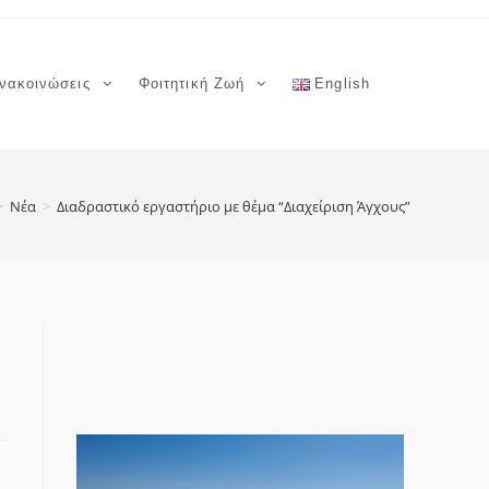
νακοινώσεις
Φοιτητική Ζωή
English
>
Νέα
>
Διαδραστικό εργαστήριο με θέμα “Διαχείριση Άγχους”