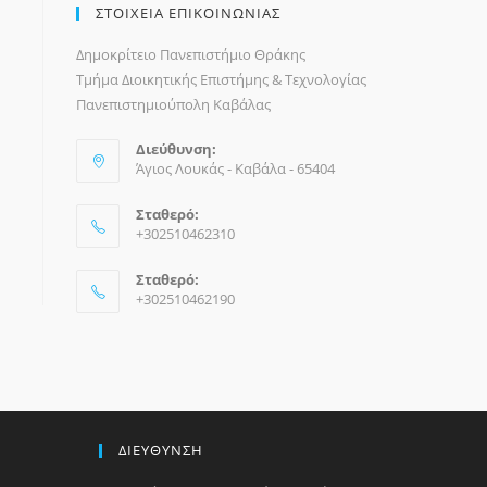
ΣΤΟΙΧΕΙΑ ΕΠΙΚΟΙΝΩΝΙΑΣ
Δημοκρίτειο Πανεπιστήμιο Θράκης
Τμήμα Διοικητικής Επιστήμης & Τεχνολογίας
Πανεπιστημιούπολη Καβάλας
Διεύθυνση:
Άγιος Λουκάς - Καβάλα - 65404
Σταθερό:
+302510462310
Σταθερό:
+302510462190
ΔΙΕΥΘΥΝΣΗ