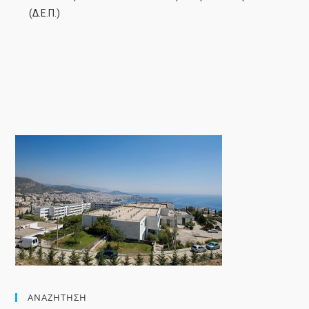
(Δ.Ε.Π.)
ΑΝΑΖΉΤΗΣΗ